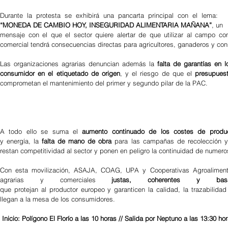
Durante  la  protesta  se  exhibirá  una  pancarta  principal  con  el  lema:
“MONEDA DE CAMBIO HOY, INSEGURIDAD ALIMENTARIA MAÑANA”
, un
mensaje con el que el sector quiere alertar de que utilizar al campo c
comercial tendrá consecuencias directas para agricultores, ganaderos y co
Las organizaciones agrarias denuncian además la 
falta de garantías en l
consumidor en el etiquetado de origen
, y el riesgo de que el 
presupuest
comprometan el mantenimiento del primer y segundo pilar de la PAC.
A todo ello se suma el 
aumento continuado de los costes de produ
y energía, la 
falta de mano de obra 
para las campañas de recolección 
restan competitividad al sector y ponen en peligro la continuidad de numer
Con esta movilización, ASAJA, COAG, UPA y Cooperativas Agroalimentar
agrarias y comerciales 
justas, coherentes y ba
que protejan al productor europeo y garanticen la calidad, la trazabilidad
llegan a la mesa de los consumidores.
Inicio: Polígono El Florío a las 10 horas // Salida por Neptuno a las 13:30 ho