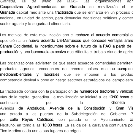
Granada, 26 de enero de 2026
.- Las organizaciones agr
Cooperativas Agroalimentarias de Granada 
se movilizarán el p
Granada 
capital mediante una 
tractorada 
que se enmarca en un proceso de
nacional, en unidad de acción, para denunciar decisiones políticas y comer
sector agrario y la seguridad alimentaria.
Los motivos de esta movilización son el 
rechazo al acuerdo comercial e
oposición a un 
nuevo acuerdo UE-Marruecos que concede ventajas arance
Sáhara Occidental
, la 
incertidumbre sobre el futuro de la PAC a partir de
producción 
y una 
burocracia excesiva 
que dificulta el trabajo diario de agri
Las organizaciones advierten de que estos acuerdos comerciales permiten 
productos agrarios procedentes de terceros países que 
no cumplen 
medioambientales y laborales 
que se imponen a los producto
competencia desleal y pone en riesgo sectores estratégicos del campo esp
La tractorada contará con la participación de 
numerosos tractores y vehículo
vías de la capital granadina. La movilización se iniciará a las 
10:00 horas 
e
continuará por la 
Glor
Avenida 
de Andalucía
, 
Avenida de la Constitución 
y 
Gran Ví
una parada a las puertas de la Subdelegación del Gobierno. Poste
por 
calle Reyes Católicos
, con parada en el Ayuntamiento, 
c
Neptuno, en torno a las 
13:30 horas
. La salida de la caravana continuará po
Tico Medina cada uno a sus lugares de origen.